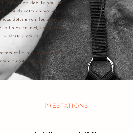
 & Étirements débute par une
sculaire de votre animal et de
fiées déterminent les objectifs
 la fin de celle-ci, un nouveau
 les effets produits.
ents et les soins aux algues
inaire ou ostéopathique.
PRESTATIONS