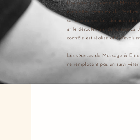
Une prise en charge en Massage
évaluation complète de l'état mu
sa locomotion. Les données identi
et le déroulement de la séance. À
contrôle est réalisé afin d'évaluer
Les séances de Massage & Étirem
ne remplacent pas un suivi vétér