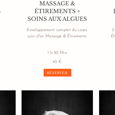
MASSAGE &
S
ÉTIREMENTS +
SOINS AUX ALGUES
Enveloppement complet du corps
3
suivi d'un Massage & Étirements
Ét
1 h 30 Min
65 €
RÉSERVER