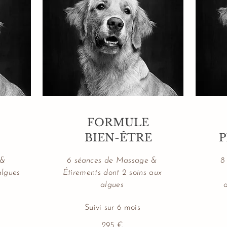
FORMULE
BIEN-ÊTRE
 &
6 séances de Massage &
8
algues
Étirements dont 2 soins aux
algues
d
Suivi sur 6 mois
295 €