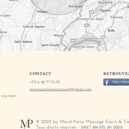
CONTACT
RETROUVEZ
+33 6 46 71 76 10
https://w
mpmassageequincanin@gmail.com
 viremen
t
© 2022 by Maud Parra Massage Équin & Ca
Tous droits réservés
-
SIRET 894 970 391 00013