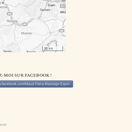
-MOI SUR FACEBOOK !
ww.facebook.com/Maud.Parra.Massage.Equin.
nin