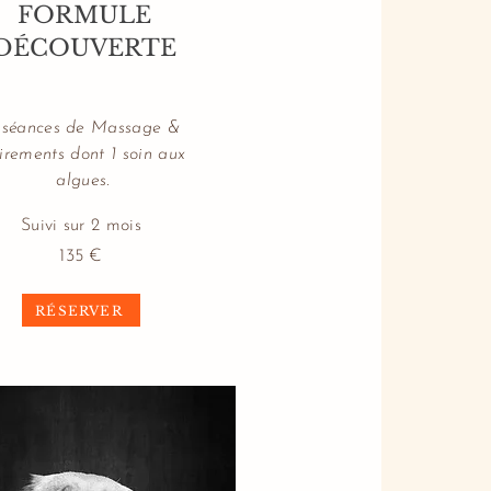
FORMULE
DÉCOUVERTE
 séances de Massage &
irements dont 1 soin aux
algues.
Suivi sur 2 mois
135
€
RÉSERVER