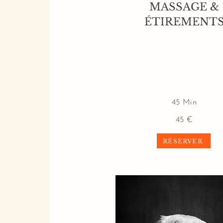
MASSAGE &
ÉTIREMENT
45 Min
45 €
RÉSERVER